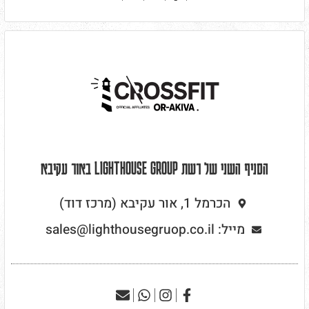
הסניף השני של רשת LIGHTHOUSE GROUP באור עקיבא
הכרמל 1, אור עקיבא (מרכז דוד)
מייל: sales@lighthousegruop.co.il