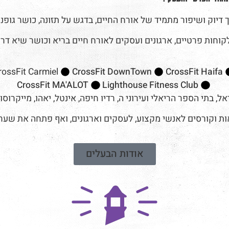
דיוק ושיפור מתמיד של אורח החיים, בדגש על תזונה, כושר גופני 
rossFit Carmiel
CrossFit DownTown
CrossFit Haifa
CrossFit MA'ALOT
Lighthouse Fitness Club
תי הספר הריאלי ועירוני ה, רדיו חיפה, אינטל, יאהו, מייקרוסו
קורסים לאנשי מקצוע, לעסקים וארגונים, ואף פתחה את שעריה 
אודות הבעלים