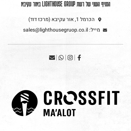
הסניף השני של רשת LIGHTHOUSE GROUP באור עקיבא
הכרמל 1, אור עקיבא (מרכז דוד)
מייל: sales@lighthousegruop.co.il