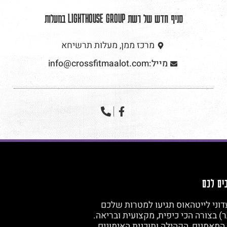
סניף חדש של רשת LIGHTHOUSE GROUP במעלות
מרכז ממן, מעלות תרשיחא
מייל:info@crossfitmaalot.com
ים לכם
דוני לייטהאוס תגיעו למטרות שלכם
ר) בצורה הכי כיפית, מקצועית ובריאה.
 המאמנים, הקהילה ותוכנית האימונים