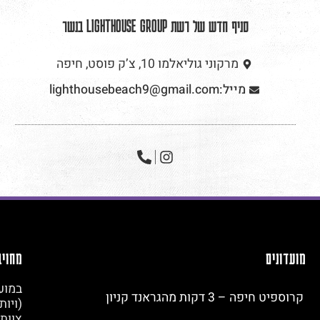
סניף חדש של רשת LIGHTHOUSE GROUP בנשר
מרקוני גוליאלמו 10, צ’ק פוסט, חיפה
מייל:lighthousebeach9@gmail.com
מועדונים
מחויב
במוע
קרוספיט חיפה – 3 דקות מהגראנד קניון
(ויות
צוות