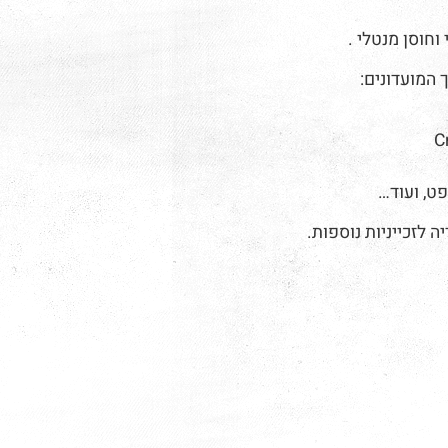
וחוסן מנטלי .
C
פט, ועוד…
לזכייניות נוספות.