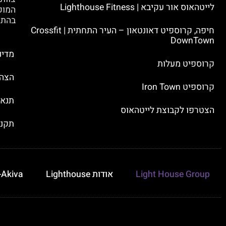
לייטהאוס אור עקיבא | Lighthouse Fitness
המוק
בהתח
חיפה, קרוספיט דאונטאון – העיר התחתית | Crossfit
DownTown
מדינ
קרוספיט מעלות
הצהר
קרוספיט Iron Town
תנאי
הצטרפו לקבוצת לייטהאוס
תקנון use Group
Light House Group
אודות Lighthouse
-Akiva