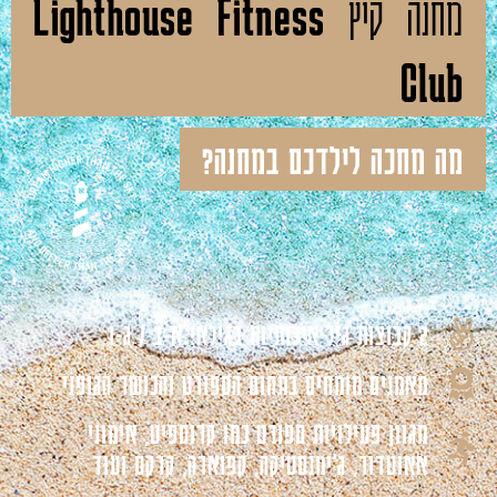
מחנה קיץ
Lighthouse Fitness
Club
מה מחכה לילדכם במחנה?
2 קבוצות גיל איכותיות בגילאי א-ב / ג-ו
מאמנים מומחים בתחום הספורט והכושר הגופני
מגוון פעילויות ספורט כמו קרוספיט, אימוני
אאוטדור, ג'ימנסטיקה, קפוארה, קרקס ועוד