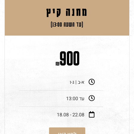
מחנה קיץ
(עד השעה 13:00)
900
₪
א-ב | ג-ו
עד 13:00
22.08 - 18.08