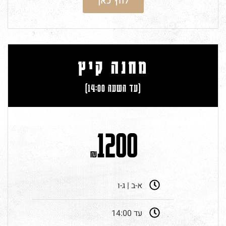
לחץ כאן
מחנה קיץ
(עד השעה 14:00)
1200
₪
א-ב | ג-ו
עד 14:00