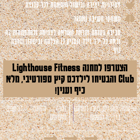
פעילויות יצירה ובישול מותאמת לכל קבוצה
משחקי חשיבה ואתגר
סביבה בטוחה ומלאת השראה לצמיחה ולהתפתחות בה
נראה כל ילד וילד ונעניק לו הצלחה וביטחון והרבה
כיף
הצטרפו למחנה Lighthouse Fitness
Club והבטיחו לילדכם קיץ ספורטיבי, מלא
כיף וענין!
המקומות מוגבלים, מהרו להירשם
הטבה מיוחדת לנרשמים
כדי לא לפספס!
מוקדמים