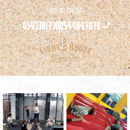
לפרטים והרשמה:
0543381730
0544947076